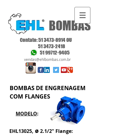
BOMBAS
Contato
:
51 3473-8914
OU
51 3473-2418
51 99712-9405
v
endas@ehlbombas.com.br
BOMBAS DE ENGRENAGEM
COM FLANGES
MODELO
:
ø
EHL13025,
2.1/2" Flange: