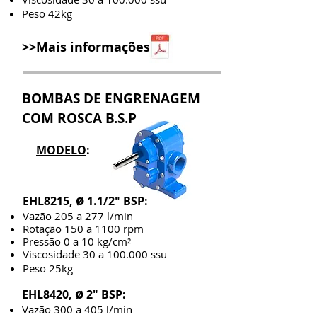
Peso 42kg
>>Mais informações
BOMBAS DE ENGRENAGEM
COM ROSCA B.S.P
MODELO
:
ø
EHL8215,
1.1/2" BSP:
Vazão 205 a 277 l/min
Rotação 150 a 1100 rpm
Pressão 0 a 10 kg/cm²
Viscosidade 30 a 100.000 ssu
Peso 25kg
ø
EHL8420,
2" BSP:
Vazão 300 a 405 l/min