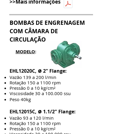
>>Mais informações
BOMBAS DE ENGRENAGEM
COM CÂMARA DE
CIRCULAÇÃO
MODELO
:
ø
EHL12020C,
2" Flange:
Vazão 139 a 200 l/min
Rotação 150 a 1100 rpm
Pressão 0 a 10 kg/cm²
Viscosidade 30 a 100.000 ssu
Peso 40kg
ø
EHL12015C,
1.1/2" Flange:
Vazão 93 a 120 l/min
Rotação 150 a 1100 rpm
Pressão 0 a 10 kg/cm²